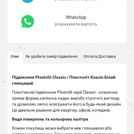
WhatsApp
розрахувати вартість
Опис
Як зробити замір підвіконня
Оплата/Доставка
Підвіконня Plastolit
Classic
/ Пластоліт Класік Білий
глянцевий
Пластикові підвіконня Plastolit серії Classic
- класична
пряма форма капіноса надає виробу строгого вигляду
та дозволяє легко інтегрувати його в будь-який дизайн.
Це ідеальне рішення для квартир, офісів, котеджів.
Види поверхонь та кольорова палітра
Кожен покупець може вибрати між глянцевою або
матовою поверхнею. Глянцева підходить для сучасних