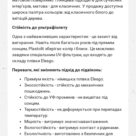
інтер’єрів, матова - для класичних. У продажу доступна
широка палітра кольорів: від класичного білого до
імітацій дерева.
Стійкість до ультрафіолету
Одна з найважливіших характеристик - це захист від
вигорання. Навіть після багатьох років під прямим
сонцем, Plastolit зберігає колір і блиск. Це можливо
завдяки спеціальним UV-фільтрам, що входять до
складу плівки Elesgo.
Переваги, які змінюють підхід до підвіконь:
Преміум якість - німецька плівка Elesgo.
Зносостійкість - стійкість до механічних
пошкоджень.
Стійкість до УФ-променів - не вицвітає під
сонцем.
Термостійкість - не деформується при перепадах
температур.
Міцність - витримує значні навантаження.
Вологостійкість - витримує контакт з рідинами.
Екологічність - виготовлено з безпечних для