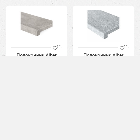
Подоконник Alber
Подоконник Alber
(Альбер) Elite Бетон
(Альбер) Elite Гранит
Чикаго Egger
Кашия Светло серый
Egger
Производитель:
Alber
Производитель:
Alber
1716.00грн.
1716.00грн.