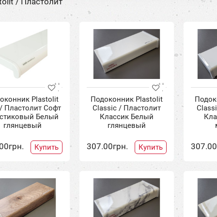
olit / Пластолит
оконник Plastolit
Подоконник Plastolit
Подоко
 / Пластолит Софт
Classic / Пластолит
Class
стиковый Белый
Классик Белый
Кла
глянцевый
глянцевый
00грн.
307.00грн.
307.00
Купить
Купить