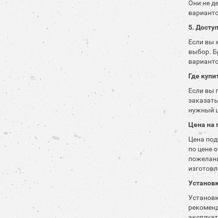
Они не д
варианто
5. Досту
Если вы 
выбор. Б
варианто
Где купи
Если вы 
заказать
нужный ц
Цена на 
Цена под
по цене 
пожелани
изготовл
Установк
Установк
рекоменд
эксплуат