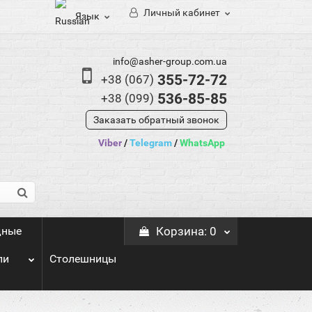
Личный кабинет
Язык
info@asher-group.com.ua
355-72-72
+38 (067)
536-85-85
+38 (099)
Заказать обратный звонок
Viber
/
Telegram
/
WhatsApp
дные
Корзина
: 0
ли
Столешницы