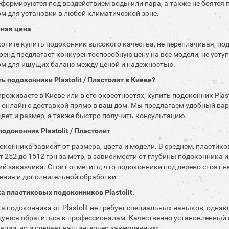
еформируются под воздействием воды или пара, а также не боятся 
м для установки в любой климатической зоне.
пная цена
хотите купить подоконник высокого качества, не переплачивая, под
ренд предлагает конкурентоспособную цену на все модели, не уступ
м для ищущих баланс между ценой и надежностью.
ть подоконники Plastolit / Пластолит в Киеве?
проживаете в Киеве или в его окрестностях, купить подоконник Pla
 онлайн с доставкой прямо в ваш дом. Мы предлагаем удобный вар
вет и размер, а также быстро получить консультацию.
подоконник Plastolit / Пластолит
оконника зависит от размера, цвета и модели. В среднем, пластико
от 252 до 1512 грн за метр, в зависимости от глубины подоконник
й заказчика. Стоит отметить, что подоконники под дерево стоят н
ения и дополнительной обработки.
а пластиковых подоконников Plastolit.
а подоконника от Plastolit не требует специальных навыков, одна
уется обратиться к профессионалам. Качественно установленный 
ации, но и сделает ваш интерьер завершенным.