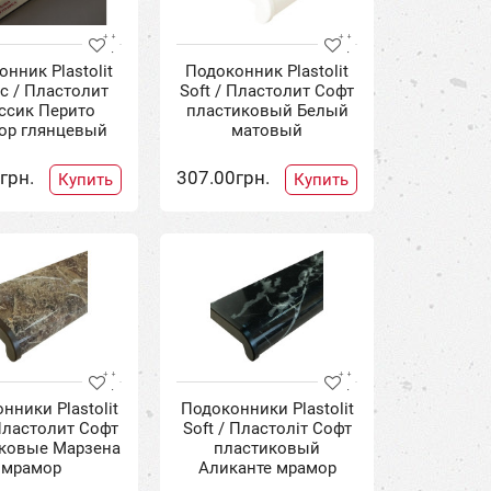
нник Plastolit
Подоконник Plastolit
ic / Пластолит
Soft / Пластолит Софт
ссик Перито
пластиковый Белый
ор глянцевый
матовый
грн.
307.00грн.
Купить
Купить
нники Plastolit
Подоконники Plastolit
 Пластолит Софт
Soft / Пластоліт Софт
ковые Марзена
пластиковый
мрамор
Аликанте мрамор