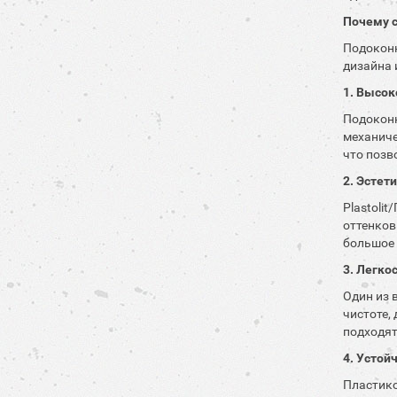
Почему с
Подоконн
дизайна 
1. Высок
Подоконн
механиче
что позв
2. Эстет
Plastoli
оттенков
большое 
3. Легко
Один из 
чистоте,
подходят
4. Устой
Пластико