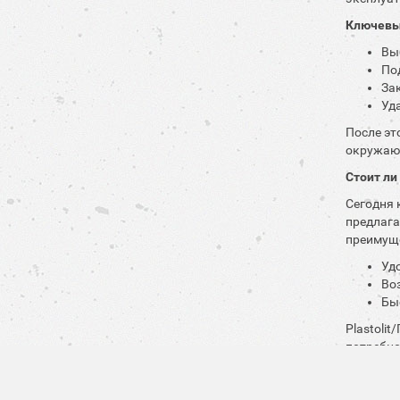
Ключевы
Вы
По
За
Уд
После эт
окружающ
Стоит ли
Сегодня 
предлага
преимуще
Уд
Во
Бы
Plastoli
потребно
Отзывы о
Многие к