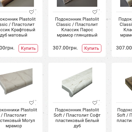
оконник Plastolit
Подоконник Plastolit
Подоко
ssic / Пластолит
Classic / Пластолит
Class
ссик Крафтовый
Классик Парос
Кла
дуб матовый
мрамор глянцевый
мрам
00грн.
307.00грн.
307.00
Купить
Купить
конники Plastolit
Подоконник Plastolit
Подоко
/ Пластолит
Soft / Пластолит Софт
Soft /
стиковый Могул
пластиковый Белый
пласти
мрамор
дуб