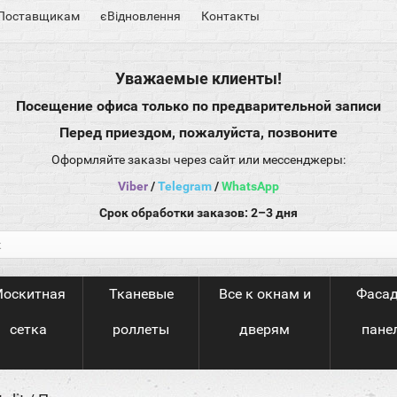
Поставщикам
єВідновлення
Контакты
Уважаемые клиенты!
Посещение офиса только по предварительной записи
Перед приездом, пожалуйста, позвоните
Оформляйте заказы через сайт или мессенджеры:
Viber
/
Telegram
/
WhatsApp
Срок обработки заказов: 2–3 дня
оскитная
Тканевые
Все к окнам и
Фаса
сетка
роллеты
дверям
пане