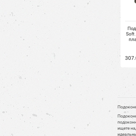
Под
Soft
пл
307.
Подоконн
Подоконн
подоконн
ищете на
идеальн