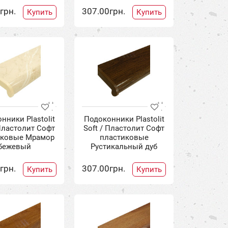
грн.
307.00грн.
Купить
Купить
нники Plastolit
Подоконники Plastolit
 Пластолит Софт
Soft / Пластолит Софт
иковые Мрамор
пластиковые
бежевый
Рустикальный дуб
грн.
307.00грн.
Купить
Купить