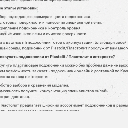
е этапы установки:
бор подходящего размера и цвета подоконника.
дготовка поверхности и нанесение специальной пены.
крепление подоконника и контроль уровня.
аление излишков пены и очистка поверхности.
ого ваш новый подоконник готов к эксплуатации. Благодаря своей
ей среды, подоконник от Plastolit/Пластолит прослужит вам много
 покупать подоконники от Plastolit / Пластолит в интернете?
купить пластиковые подоконники можно без проблем даже не выхо
ем возможность заказать подоконники онлайн с доставкой по Кие
ства заказа в интернете:
обство выбора и сравнения моделей.
зможность получить консультацию специалистов онлайн.
страя доставка.
t/Пластолит предлагает широкий ассортимент подоконников в разных
сти даже самого взыскательного клиента.
 подоконниках Plastolit / Пластолит.
лиенты, которые уже установили подоконник от Plastolit / Пласто