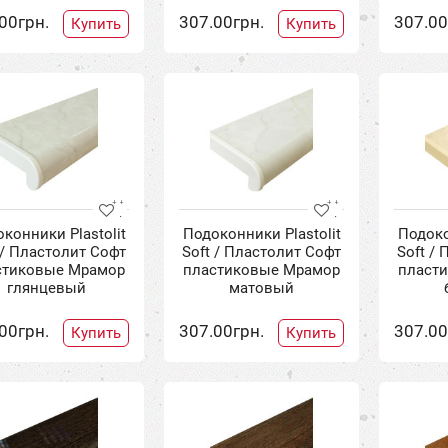
00грн.
307.00грн.
307.00
Купить
Купить
конники Plastolit
Подоконники Plastolit
Подоко
 / Пластолит Софт
Soft / Пластолит Софт
Soft /
стиковые Мрамор
пластиковые Мрамор
пласт
глянцевый
матовый
00грн.
307.00грн.
307.00
Купить
Купить