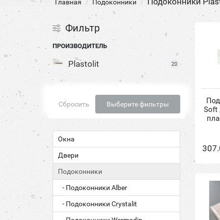
Подоконники Plast
Главная
Подоконники
Фильтр
ПРОИЗВОДИТЕЛЬ
Plastolit
20
Под
Сбросить
Выберите фильтры
Soft
пла
Окна
307.
Двери
Подоконники
- Подоконники Alber
- Подоконники Crystalit