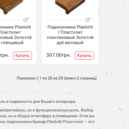
нники Plastolit
Подоконники Plastolit
 Пластолит
/ Пластолит
ковый Золотой
пластиковый Золотой
 глянцевый
дуб матовый
грн.
307.00грн.
Купить
Купить
Показано с 1 по 20 из 20 (всего 2 страниц)
тиль и надежность для Вашего интерьера
декоративную, но и функциональную роль. Выбор
кна, но и общую атмосферу в помещении. Если вы
, подоконники бренда Plastolit/Пластолит – это