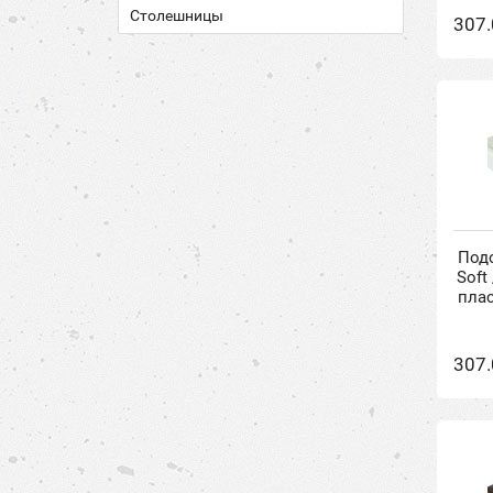
Столешницы
307.
Подо
Soft
пла
307.