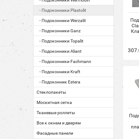
- Подоконники Wermodin
- Подоконники Plastolit
Под
- Подоконники Werzalit
Cla
- Подоконники Ganz
Кла
- Подоконники Topalit
307.
- Подоконники Aliant
- Подоконники Fachmann
- Подоконники Kraft
- Подоконник Estera
Стеклопакеты
Москитная сетка
Тканевые роллеты
Подо
Все к окнам и дверям
пла
Фасадные панели