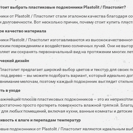
тоит выбрать пластиковые подоконники Plastolit / Пластолит?
ики от Plastolit / Пластолит стали эталоном качества благодаря 
и долговечности. Вот несколько причин, почему стоит купить плас
ое качество материала
ики Plastolit / Пластолит изготавливаются из высококачественного
ским повреждениям и воздействию солнечных лучей. Они не выгора
оляет им сохранять первоначальный вид на протяжении многих лет
ический дизайн
t/Пластолит предлагает широкий выбор цветов и текстур для своих 
 под дерево – вы можете подобрать вариант, который идеально до
внимание мелочам, поэтому каждый подоконник выглядит стильно
сть в уходе
важнейших плюсов пластиковых подоконников – это их неприхотлив
 достаточно просто протереть поверхность влажной тряпкой. Благод
 для любых помещений, включая кухни, ванные комнаты и детские
чивость к влаге и перепадам температур
вые подоконники от Plastolit / Пластолит являются идеальным 