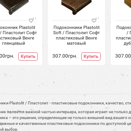
оконник Plastolit
Подоконники Plastolit
Подоко
 / Пластолит Софт
Soft / Пластолит Софт
/
астиковый Венге
пластиковый Венге
пласти
глянцевый
матовый
дуб
00грн.
307.00грн.
307.00
Купить
Купить
ики Plastolit / Пластолит - пластиковые подоконники, качество, с
ик является важной частью интерьера, которая играет не только 
ика – это решение, определяющее не только внешний вид вашего о
дежные и качественные пластиковые подоконники по доступной цене
ый выбор.