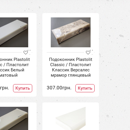
нник Plastolit
Подоконник Plastolit
ic / Пластолит
Classic / Пластолит
ссик Белый
Классик Версалес
матовый
мрамор глянцевый
грн.
307.00грн.
Купить
Купить