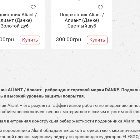
оконник Aliant /
Подоконник Aliant /
лиант (Данке)
Алиант (Данке)
Золотой дуб
Светлый дуб
00грн.
300.00грн.
Купить
Купить
ик ALIANT / Алиант - ребрендинг торговой марки DANKE. Подок
ь и высокий уровень защиты покрытия.
ик Aliant – это результат эффективной работы по внедрению иннов
ванием высококачественных материалов и самым строгим контро
ая внутренняя конструкция ребер жесткости подоконника Aliant, 
 подоконника Aliant обладает высокой стойкостью к механическ
онной пленки, мировому лидеру по производству декоров ELESGO,