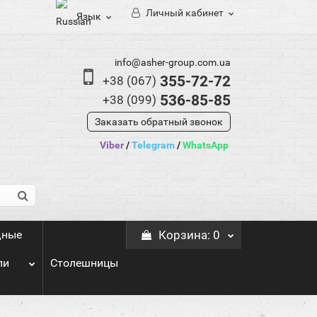
Личный кабинет
Язык
info@asher-group.com.ua
355-72-72
+38 (067)
536-85-85
+38 (099)
Заказать обратный звонок
Viber
/
Telegram
/
WhatsApp
дные
Корзина
: 0
ли
Столешницы