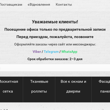
Поставщикам
єВідновлення
Контакты
Уважаемые клиенты!
Посещение офиса только по предварительной записи
Перед приездом, пожалуйста, позвоните
Оформляйте заказы через сайт или мессенджеры:
Viber
/
Telegram
/
WhatsApp
Срок обработки заказов: 2–3 дня
оскитная
Тканевые
Все к окнам и
Фаса
сетка
роллеты
дверям
пане