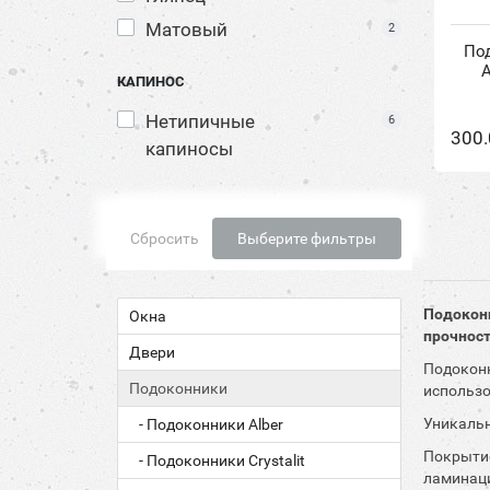
Матовый
2
Под
А
КАПИНОС
Нетипичные
6
300.
капиносы
Сбросить
Выберите фильтры
Подоконн
Окна
прочност
Двери
Подоконн
Подоконники
использо
Уникальн
- Подоконники Alber
Покрытие
- Подоконники Crystalit
ламинаци