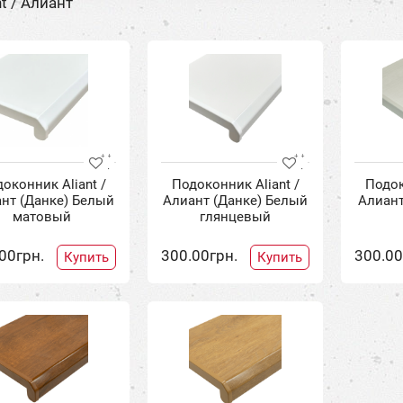
t / Алиант
оконник Aliant /
Подоконник Aliant /
Подок
нт (Данке) Белый
Алиант (Данке) Белый
Алиант
матовый
глянцевый
00грн.
300.00грн.
300.00
Купить
Купить