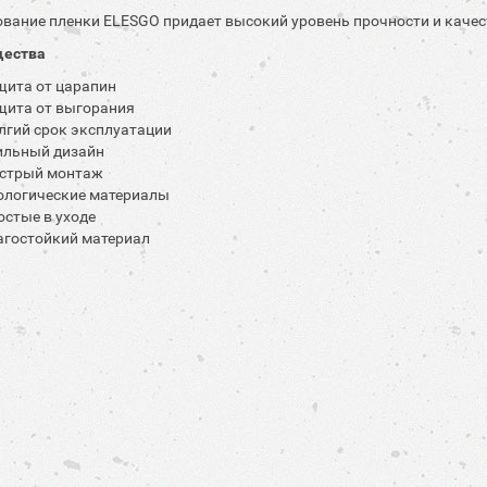
вание пленки ELESGO придает высокий уровень прочности и качес
ества
щита от царапин
щита от выгорания
лгий срок эксплуатации
ильный дизайн
стрый монтаж
ологические материалы
остые в уходе
агостойкий материал