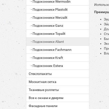
- Подоконники Wermodin
Использо
- Подоконники Plastolit
Преимущ
- Подоконники Werzalit
За
За
- Подоконники Ganz
До
- Подоконники Topalit
Ст
Бы
- Подоконники Aliant
Эк
Пр
- Подоконники Fachmann
Вл
- Подоконники Kraft
- Подоконник Estera
Стеклопакеты
Москитная сетка
Тканевые роллеты
Все к окнам и дверям
Фасадные панели