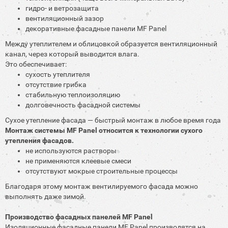
гидро- и ветрозащита
вентиляционный зазор
декоративные фасадные панели MF Panel
Между утеплителем и облицовкой образуется вентиляционный
канал, через который выводится влага.
Это обеспечивает:
сухость утеплителя
отсутствие грибка
стабильную теплоизоляцию
долговечность фасадной системы
Сухое утепление фасада — быстрый монтаж в любое время года
Монтаж системы MF Panel относится к технологии сухого
утепления фасадов.
не используются растворы
не применяются клеевые смеси
отсутствуют мокрые строительные процессы
Благодаря этому монтаж вентилируемого фасада можно
выполнять даже зимой.
Производство фасадных панелей MF Panel
Изоляционные фасадные панели MF Panel производятся на