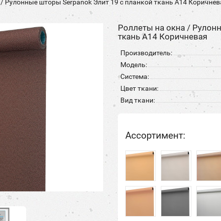
 / Рулонные шторы Serpanok Элит 19 с планкой ткань A14 Коричнев
Роллеты на окна / Рулон
ткань A14 Коричневая
Производитель:
Модель:
Система:
Цвет ткани:
Вид ткани:
Ассортимент: