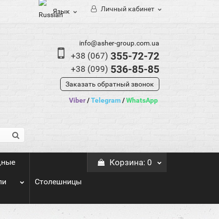
Личный кабинет
Язык
info@asher-group.com.ua
355-72-72
+38 (067)
536-85-85
+38 (099)
Заказать обратный звонок
Viber
/
Telegram
/
WhatsApp
дные
Корзина
: 0
ли
Столешницы