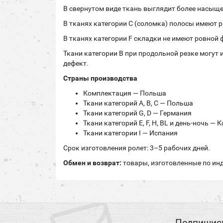
В свернутом виде ткань выглядит более насыщен
В тканях категории C (соломка) полосы имеют 
В тканях категории F складки не имеют ровной
Ткани категории B при продольной резке могут 
дефект.
Страны производства
Комплектация — Польша
Ткани категорий A, B, C — Польша
Ткани категорий G, D — Германия
Ткани категорий E, F, H, BL и день-ночь — 
Ткани категории I — Испания
Срок изготовления ролет: 3–5 рабочих дней.
Обмен и возврат:
товары, изготовленные по инд
Подпишись