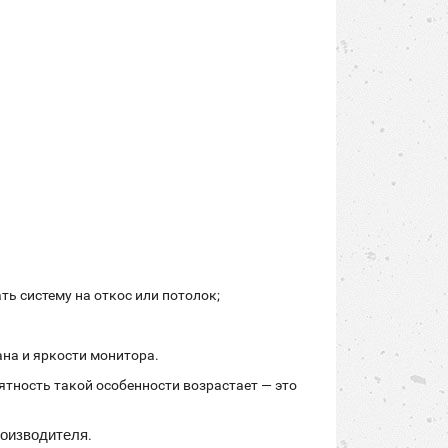
ь систему на откос или потолок;
ана и яркости монитора.
ятность такой особенности возрастает — это
роизводителя
.