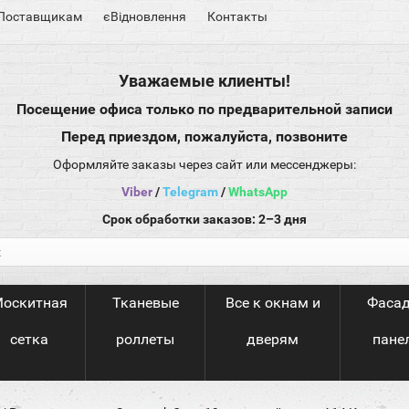
Поставщикам
єВідновлення
Контакты
Уважаемые клиенты!
Посещение офиса только по предварительной записи
Перед приездом, пожалуйста, позвоните
Оформляйте заказы через сайт или мессенджеры:
Viber
/
Telegram
/
WhatsApp
Срок обработки заказов: 2–3 дня
оскитная
Тканевые
Все к окнам и
Фаса
сетка
роллеты
дверям
пане