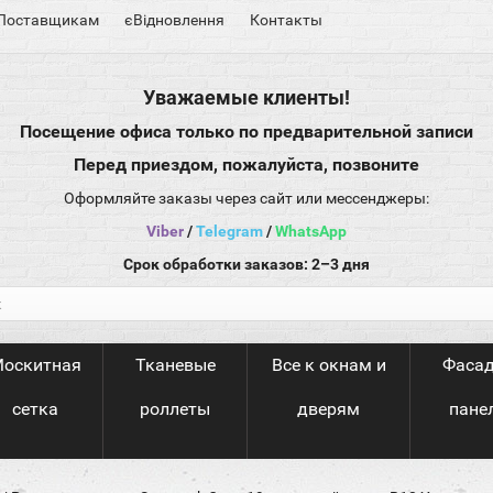
Поставщикам
єВідновлення
Контакты
Уважаемые клиенты!
Посещение офиса только по предварительной записи
Перед приездом, пожалуйста, позвоните
Оформляйте заказы через сайт или мессенджеры:
Viber
/
Telegram
/
WhatsApp
Срок обработки заказов: 2–3 дня
оскитная
Тканевые
Все к окнам и
Фаса
сетка
роллеты
дверям
пане