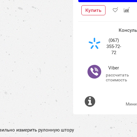
Купить
Консуль
(067)
355-72-
72
Viber
рассчитать
стоимость
Миним
вильно измерить рулонную штору