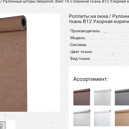
 / Рулонные шторы Serpanok Элит 19 с планкой ткань B12 Узорная 
Роллеты на окна / Рулон
ткань B12 Узорная корич
Производитель:
Модель:
Система:
Цвет ткани:
Вид ткани:
Ассортимент: