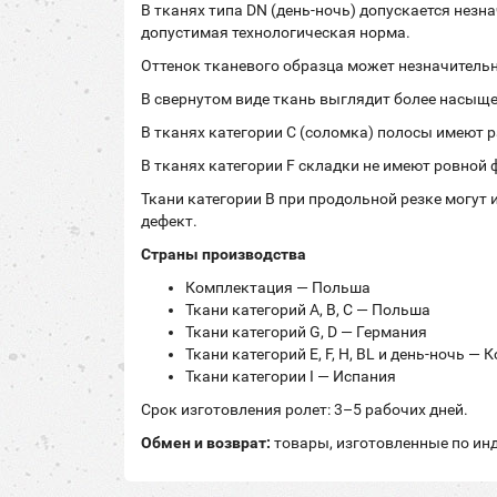
В тканях типа DN (день-ночь) допускается нез
допустимая технологическая норма.
Оттенок тканевого образца может незначительн
В свернутом виде ткань выглядит более насыщен
В тканях категории C (соломка) полосы имеют 
В тканях категории F складки не имеют ровной
Ткани категории B при продольной резке могут 
дефект.
Страны производства
Комплектация — Польша
Ткани категорий A, B, C — Польша
Ткани категорий G, D — Германия
Ткани категорий E, F, H, BL и день-ночь — 
Ткани категории I — Испания
Срок изготовления ролет: 3–5 рабочих дней.
Обмен и возврат:
товары, изготовленные по инд