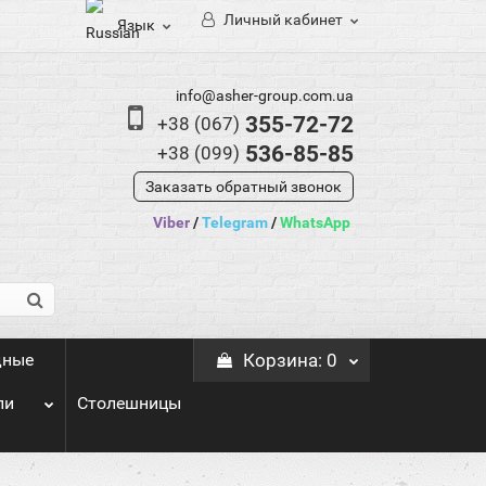
Личный кабинет
Язык
info@asher-group.com.ua
355-72-72
+38 (067)
536-85-85
+38 (099)
Заказать обратный звонок
Viber
/
Telegram
/
WhatsApp
дные
Корзина
: 0
ли
Столешницы