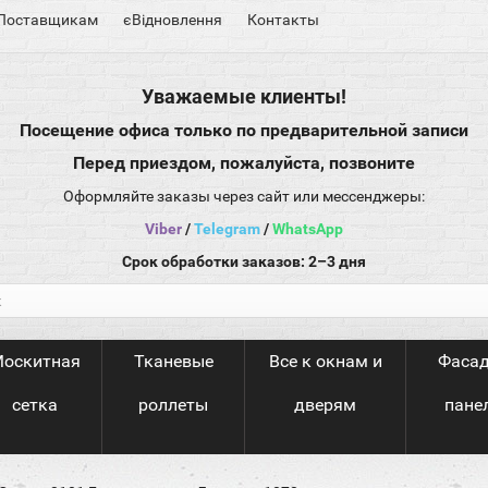
Поставщикам
єВідновлення
Контакты
Уважаемые клиенты!
Посещение офиса только по предварительной записи
Перед приездом, пожалуйста, позвоните
Оформляйте заказы через сайт или мессенджеры:
Viber
/
Telegram
/
WhatsApp
Срок обработки заказов: 2–3 дня
оскитная
Тканевые
Все к окнам и
Фаса
сетка
роллеты
дверям
пане