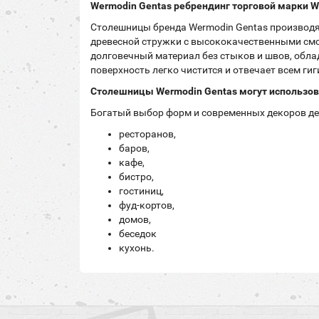
Wermodin Gentas ребрендинг торговой марки We
Столешницы бренда Wermodin Gentas производят
древесной стружки с высококачественными смол
долговечный материал без стыков и швов, обла
поверхность легко чистится и отвечает всем г
Столешницы
Wermodin Gentas
могут использов
Богатый выбор форм и современных декоров де
ресторанов,
баров,
кафе,
бистро,
гостиниц,
фуд-кортов,
домов,
беседок
кухонь.