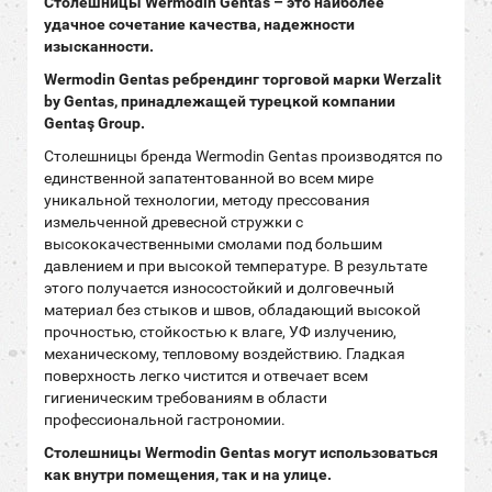
Столешницы
Wermodin Gentas
– это наиболее
удачное сочетание качества, надежности
изысканности.
Wermodin Gentas ребрендинг торговой марки Werzalit
by Gentas, принадлежащей турецкой компании
Gentaş Group.
Столешницы бренда Wermodin Gentas производятся по
единственной запатентованной во всем мире
уникальной технологии, методу прессования
измельченной древесной стружки с
высококачественными смолами под большим
давлением и при высокой температуре. В результате
этого получается износостойкий и долговечный
материал без стыков и швов, обладающий высокой
прочностью, стойкостью к влаге, УФ излучению,
механическому, тепловому воздействию. Гладкая
поверхность легко чистится и отвечает всем
гигиеническим требованиям в области
профессиональной гастрономии.
Столешницы
Wermodin Gentas
могут использоваться
как внутри помещения, так и на улице.