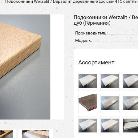
Подоконники Werzalit / Верзалит деревянные Exclusiv 415 cветлы
Подоконники Werzalit / В
дуб (Германия)
Производитель:
Модель:
Ассортимент: