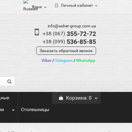
Личный кабинет
Язык
info@asher-group.com.ua
355-72-72
+38 (067)
536-85-85
+38 (099)
Заказать обратный звонок
Viber
/
Telegram
/
WhatsApp
дные
Корзина
: 0
ли
Столешницы