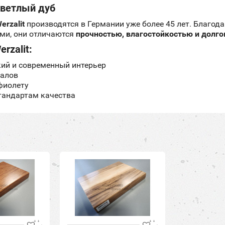
cветлый дуб
rzalit
производятся в Германии уже более 45 лет. Благода
ми, они отличаются
прочностью, влагостойкостью и долг
rzalit:
ий и современный интерьер
иалов
афиолету
тандартам качества