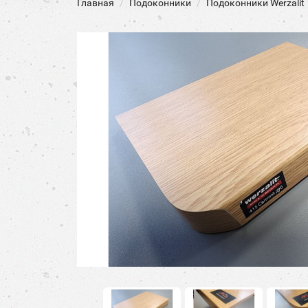
Главная
Подоконники
Подоконники Werzalit