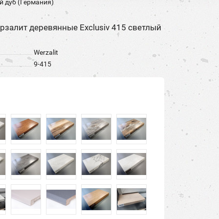
й дуб (Германия)
ерзалит деревянные Exclusiv 415 cветлый
Werzalit
9-415