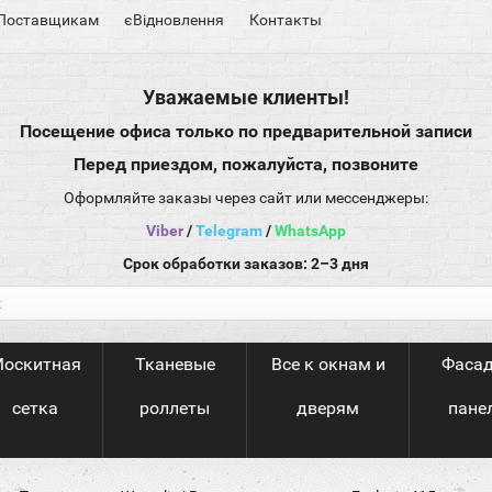
Поставщикам
єВідновлення
Контакты
Уважаемые клиенты!
Посещение офиса только по предварительной записи
Перед приездом, пожалуйста, позвоните
Оформляйте заказы через сайт или мессенджеры:
Viber
/
Telegram
/
WhatsApp
Срок обработки заказов: 2–3 дня
оскитная
Тканевые
Все к окнам и
Фаса
сетка
роллеты
дверям
пане