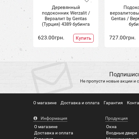
Деревянный
Подок
подоконник Werzalit /
верзалитовы
Верзалит by Gentas
Gentas / Ве
(Турция) 4389 бубинга
буби
623.00грн.
727.00грн.
Купить
Подпишись
Не пропусти новые акции и
О магазине
Доставка и оплата
Гарантия
Конт
Информация
Продукция
О магазине
Окна
Доставка и оплата
Входные двери
Гарантия
Межкомнатные