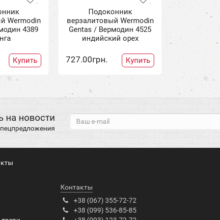
онник
Подоконник
й Wermodin
верзалитовый Wermodin
рмодин 4389
Gentas / Вермодин 4525
нга
индийский орех
727.00грн.
Купить
Купить
 на новости
 спецпредложения
акты
Контакты
+38 (067) 355-72-72
+38 (099) 536-85-85
 двери
+38 (093) 123-72-72