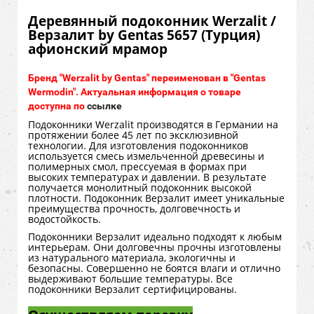
Деревянный подоконник Werzalit /
Верзалит by Gentas 5657 (Турция)
афионский мрамор
Бренд "Werzalit by Gentas" переименован в "Gentas
Wermodin". Актуальная информация о товаре
доступна по
ссылке
Подоконники Werzalit производятся в Германии на
протяжении более 45 лет по эксклюзивной
технологии. Для изготовления подоконников
используется смесь измельченной древесины и
полимерных смол, прессуемая в формах при
высоких температурах и давлении. В результате
получается монолитный подоконник высокой
плотности. Подоконник Верзалит имеет уникальные
преимущества прочность, долговечность и
водостойкость.
Подоконники Верзалит идеально подходят к любым
интерьерам. Они долговечны прочны изготовлены
из натурального материала, экологичны и
безопасны. Совершенно не боятся влаги и отлично
выдерживают большие температуры. Все
подоконники Верзалит сертифицированы.