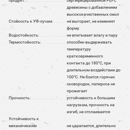
продукт:
сертифицированной PEFC
древесины с добавлением
высококачественных смол
Стойкость к УФ-лучам:
не выгорает, не изменяет
форму
Водостойкость:
не впитывает влагу и пару
Термостойкость:
способен выдерживать
температуру
кратковременного
контакта до 180°С, при
длительном воздействии до
100°С. Не боится горячих
сковородок, папироса не
прожигает
Прочность:
устойчивость к большим
нагрузкам, прочность на
изгиб, не отслаивается
Устойчивость к
механическим
не царапается, длительно